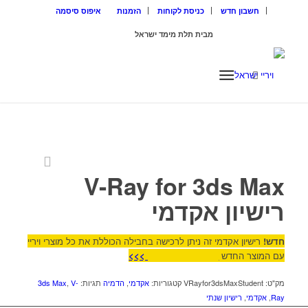
חשבון חדש
כניסת לקוחות
הזמנות
איפוס סיסמה
מבית תלת מימד ישראל
ISRAEL3D
V-Ray for 3ds Max
רישיון אקדמי
חדש!
רישיון אקדמי זה ניתן לרכישה בחבילה הכוללת את כל מוצרי ויריי
עם המוצר החדש
V-Ray Education >>>
מק"ט:
VRayfor3dsMaxStudent
קטגוריות:
אקדמי
,
הדמיה
תגיות:
V-
,
3ds Max
Ray
,
אקדמי
,
רישיון שנתי