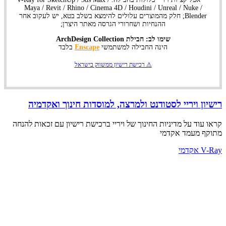
Maya / Revit / Rhino / Cinema 4D / Houdini / Unreal / Nuke /
Blender; חלק מהמוצרים עלולים להימצא בשלב בטא, יש לעקוב אחר
ההנחיות ושחרורי הגרסה מאתר היצרן;
שימו לב: חבילת ArchDesign Collection
הינה החבילה למשתמשי
Enscape
בלבד
⚠ רכישת רישיון ממשווק בישראל
רישיון ויריי לסטודנט ולמרצה, למוסדות חינוך ואקדמיה
קראו עוד על מדיניות החינוך של ויריי ברכישת רישיון עם זכאות להנחה
מתוקף מעמד אקדמי
V-Ray אקדמי