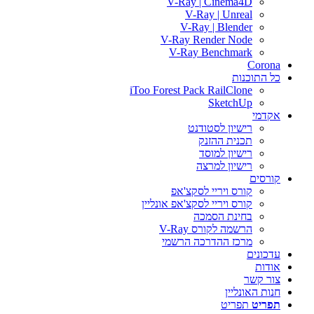
V-Ray | Cinema4D
V-Ray | Unreal
V-Ray | Blender
V-Ray Render Node
V-Ray Benchmark
Corona
כל התוכנות
iToo Forest Pack RailClone
SketchUp
אקדמי
רישיון לסטודנט
תכנית ההזנק
רישיון למוסד
רישיון למרצה
קורסים
קורס ויריי לסקצ'אפ
קורס ויריי לסקצ'אפ אונליין
בחינת הסמכה
הרשמה לקורס V-Ray
מרכז ההדרכה הרשמי
עדכונים
אודות
צור קשר
חנות האונליין
תפריט
תפריט