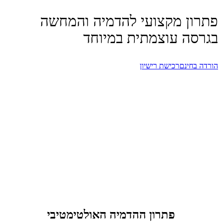
פתרון מקצועי להדמיה והמחשה
בגרסה עוצמתית במיוחד
הורדה בחינם
רכישת רישיון
ויריי לסקצ’אפ
הקלות שבמידול בסקצ'אפ משכה קהל רחב מאוד מכל קצוות
הקשת להיכנס לעולם של תלת מימד. אדריכלים, מעצבים
ובעלי מקצוע מכל התחומים מוצאים בתוסף V-Ray for
SketchUp ככלי העיקרי להדמיה והמחשה באמצעות
סקצ'אפ.
הצטרפו גם אתם לסצנה התלת ממדית ובצעו הדמיות
מרשימות בעצמכם!
פתרון ההדמיה האולטימטיבי