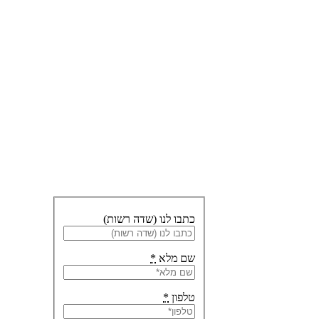
רוצים
לדבר על
ויריי
לסקצ’אפ?
השאירו פרטיכם
ונחזור אליכם
כתבו לנו (שדה רשות)
שם מלא
*
טלפון
*