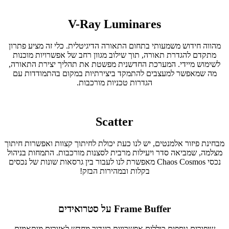
V-Ray Luminares
מהווה חידוש משמעותי בתחום התאורה הדיגיטלית. כלי זה מציע פתרון
מתקדם להגדרת תאורה, תוך שילוב מגוון רחב של אפשרויות מוכנות
לשימוש מיידי. המערכת החדשנית מפשטת את תהליך יצירת התאורה,
מה שמאפשר למעצבים להתמקד ביצירתיות במקום בהתמודדות עם
הגדרות טכניות מורכבות.
Scatter
מבחינת פיזור אלמנטים, יש לנו כעת יכולת לחיתוך קצוות ואפשרות חיתוך
מצלמה, שמביאה סדר ויעילות מרבית לסצנות מורכבות. התמחות בניהול
נכסי Chaos Cosmos מאפשרת לנו לעבור בין גרסאות שונות של נכסים
בקלות ובמהירות הבזק!
Frame Buffer על סטרואידים
שיפורים נוספים כוללים אפשרויות רינדור מחדש לאזורים מותאמים