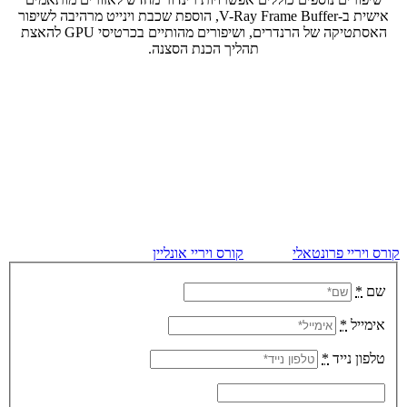
אישית ב-V-Ray Frame Buffer, הוספת שכבת וינייט מרהיבה לשיפור
האסתטיקה של הרנדרים, ושיפורים מהותיים בכרטיסי GPU להאצת
תהליך הכנת הסצנה.
קורס ויריי
קורס ההדמיה – ויריי לסקצ'אפ במרכז ההדרכה שלנו
יכניס אתכם
לעומקם של תהליכי עבודה, טכניקות ביצוע, צורות חשיבה ולוגיקה של
תהליך ההדמיה כדי שתוכלו לעשות זאת בעצמכם ביום שלאחר הקורס!
חדש! קורס ויריי אונליין:
למדו לבצע הדמיות בעצמכם מהבית! קורס מקוון
מאת אדריכל משה שמש, מדריך מוסמך ללימוד V-Ray for
SketchUp ובמסגרת מרכז ההדרכה הרשמי של V-RAY בישראל!
קורס ויריי פרונטאלי
קורס ויריי אונליין
שם
*
אימייל
*
טלפון נייד
*