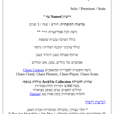
Solo / Premium / Suits
רישיון Named צף
*
גמישות תקופתית:
חודש / שנה / 3 שנים
גישה לכל אפליקציות ויריי **
כולל תמיכה טכנית שוטפת
כולל עדכוני תוכנה ושדרוגי גרסה
שיתוף פעולה בענן ורנדור בענן
אפקטים של נוזלים, עשן, אש ונוזלים
גישה חופשית לספריית המשאבים
Chaos Cosmos
Chaos Cloud, Chaos Phoenix, Chaos Player, Chaos Scans
שדרוג לחבילת ArchViz Collection כוללת בנוסף:
מעל 4,000 דמויות תלת-ממדיות
קהלים וחפצים נעים באופן מציאותי
הדמיה מציאותית בזמן אמת עם
Vantage
רכישת רישיון
* תלוי בצורך, בחבילה ובהנחיות חברת האם;
** אפליקציות ויריי כלולות בחבילה: V-Ray for SketchUp / 3ds Max /