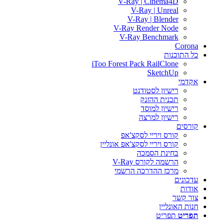
V-Ray | Cinema4D
V-Ray | Unreal
V-Ray | Blender
V-Ray Render Node
V-Ray Benchmark
Corona
כל התוכנות
iToo Forest Pack RailClone
SketchUp
אקדמי
רישיון לסטודנט
תכנית ההזנק
רישיון למוסד
רישיון למרצה
קורסים
קורס ויריי לסקצ'אפ
קורס ויריי לסקצ'אפ אונליין
בחינת הסמכה
הרשמה לקורס V-Ray
מרכז ההדרכה הרשמי
עדכונים
אודות
צור קשר
חנות האונליין
תפריט
תפריט