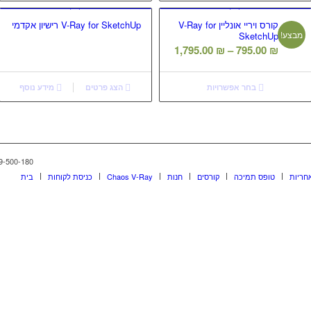
קורס ויריי אונליין V-Ray for
V-Ray for SketchUp רישיון אקדמי
מבצע!
SketchUp
טווח
1,795.00
₪
–
795.00
₪
מחירים:
בחר אפשרויות
הצג פרטים
מידע נוסף
עד
1-599-500-180 © כל הזכויות שמורות | d
חריות
טופס תמיכה
קורסים
חנות
Chaos V-Ray
כניסת לקוחות
בית