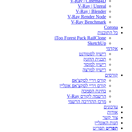
V-Ray | Cinema4D
V-Ray | Unreal
V-Ray | Blender
V-Ray Render Node
V-Ray Benchmark
Corona
כל התוכנות
iToo Forest Pack RailClone
SketchUp
אקדמי
רישיון לסטודנט
תכנית ההזנק
רישיון למוסד
רישיון למרצה
קורסים
קורס ויריי לסקצ'אפ
קורס ויריי לסקצ'אפ אונליין
בחינת הסמכה
הרשמה לקורס V-Ray
מרכז ההדרכה הרשמי
עדכונים
אודות
צור קשר
חנות האונליין
תפריט
תפריט