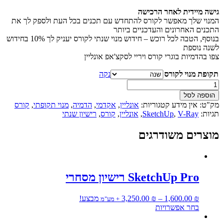
⁦1,795.00 ₪⁩
גישה מיידית לאחר הרכישה
המנוי שלך מאפשר לקורס להתחדש עם תכנים בכל העת ולספק לך את
התכנים האחרונים והעדכניים ביותר
בנוסף, הטבה לכל רוכש – חידוש מנוי שנתי לקורס יעניק לך 10% בחידוש
לשנה נוספת
צפו בהדמיות בוגרי קורס ויריי לסקצ'אפ אונליין
תקופת מנוי לקורס
נקה
כמות
של
הוספה לסל
קורס
מק"ט:
אין מידע
קטגוריות:
אונליין
,
אקדמי
,
הדמיה
,
מנוי תקופתי
,
קורס
ויריי
תגיות:
V-Ray
,
SketchUp
,
אונליין
,
קורס
,
רישיון שנתי
אונליין
V-
מוצרים משודרגים
Ray
for
SketchUp
SketchUp Pro רישיון מסחרי
טווח
₪
1,600.00
–
₪
3,250.00
מבצע!
+ מע"מ
למוצר
מחירים:
בחר אפשרויות
זה
⁦1,600.00 ₪⁩