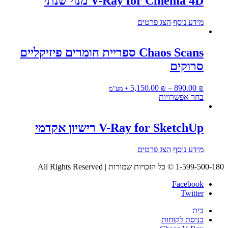
V-Ray for Cinema 4D מנוי שנתי
מידע נוסף
הצג פרטים
Chaos Scans ספריית חומרים פיזיקליים
סרוקים
טווח
5,150.00
₪
–
890.00
₪
+ מע"מ
למוצר
מחירים:
בחר אפשרויות
זה
⁦890.00 ₪⁩
יש
עד
מספר
⁦5,150.00 ₪⁩
V-Ray for SketchUp רישיון אקדמי
סוגים.
ניתן
מידע נוסף
הצג פרטים
לבחור
את
1-599-500-180 © כל הזכויות שמורות | All Rights Reserved
האפשרויות
בעמוד
Facebook
המוצר
Twitter
בית
כניסת לקוחות