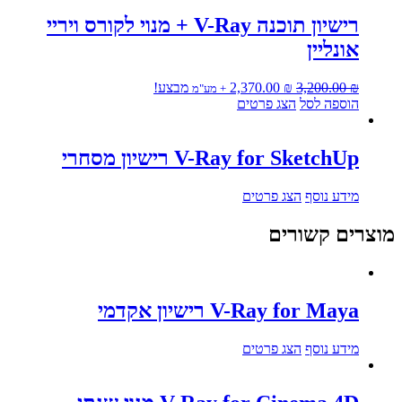
יש
עד
מספר
⁦3,250.00 ₪⁩
רישיון תוכנה V-Ray + מנוי לקורס ויריי
סוגים.
אונליין
ניתן
לבחור
את
המחיר
המחיר
₪
3,200.00
₪
2,370.00
מבצע!
+ מע"מ
האפשרויות
המקורי
הנוכחי
הוספה לסל
הצג פרטים
בעמוד
היה:
הוא:
המוצר
2,370.00 ₪.
3,200.00 ₪.
V-Ray for SketchUp רישיון מסחרי
מידע נוסף
הצג פרטים
מוצרים קשורים
V-Ray for Maya רישיון אקדמי
מידע נוסף
הצג פרטים