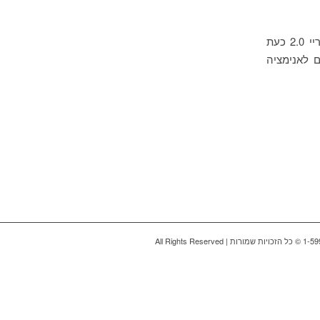
חדשות מצוינות לכל הסקצ'אפיסטים המרנדרים באמצעות V-Ray for SketchUp, ויריי 2.0 כעת
וספים לאנימציה
All Rights Reserve