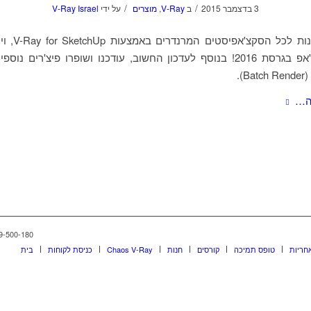
/
/
3 בדצמבר 2015
ב
V-Ray
,
מוצרים
על ידי
V-Ray Israel
תומך בסקצ'אפ בגרסת 2016! בנוסף לעדכון החשוב, עודכנו ושופרו פיצ'רים נ
B).
ה…
1-599-500-180 © כל הזכויות שמורות | d
חריות
טופס תמיכה
קורסים
חנות
Chaos V-Ray
כניסת לקוחות
בית