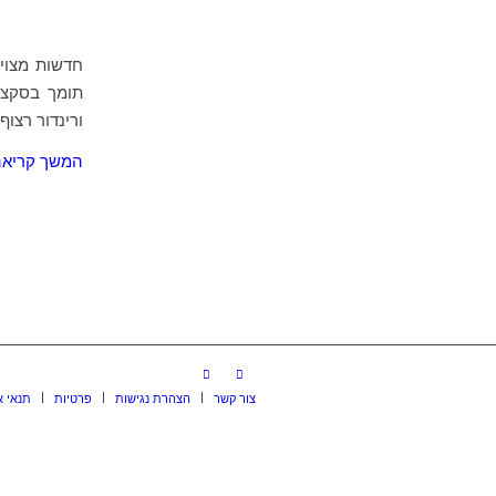
ורינדור רצוף (atch Render
המשך קריא
צור קשר
הצהרת נגישות
פרטיות
תנאי א