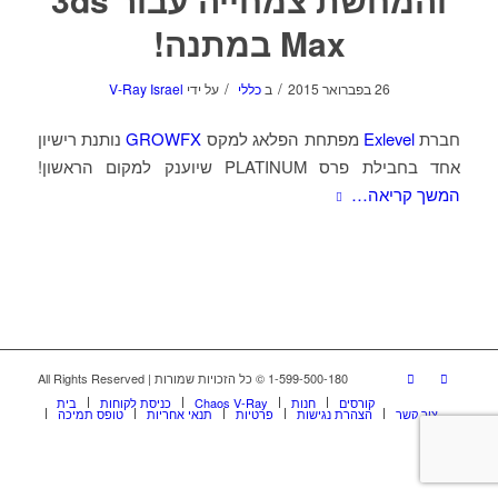
Max במתנה!
/
/
26 בפברואר 2015
ב
כללי
על ידי
V-Ray Israel
חברת
Exlevel
מפתחת הפלאג למקס
GROWFX‬
נותנת רישיון
אחד בחבילת פרס PLATINUM שיוענק למקום הראשון!
המשך קריאה…
1-599-500-180 © כל הזכויות שמורות | All Rights Reserved
קורסים
חנות
Chaos V-Ray
כניסת לקוחות
בית
צור קשר
הצהרת נגישות
פרטיות
תנאי אחריות
טופס תמיכה