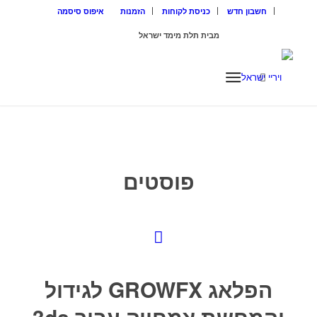
חשבון חדש
כניסת לקוחות
הזמנות
איפוס סיסמה
מבית תלת מימד ישראל
ISRAEL3D
פוסטים
הפלאג ‪‎GROWFX‬ לגידול
והמחשת צמחייה עבור 3ds