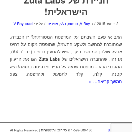
הישראלית!
/
/
2 בינואר 2015
ב
V-Ray
,
חדשות
,
כללי
,
מוצרים
על ידי
V-Ray Israel
האם אי פעם חשבתם על המדפסת המסורתית? זו הכבדה,
שמחוברת למחשב ולשקע החשמל, שתופסת מקום על רהיט
או על שולחן המחשב היקר, שיש להטעין בדפים (בדר"כ A4),
אז זהו, שהחברה הישראלים של
Zuta Labs
הגו את הרעיון
המפכני הבא – מדפסת שנעה על הנייר ומדפיסה בתזוזה! היא
קטנה, קלה, וקלה לתפעול ולהדפסה. צפו:
המשך קריאה…
1-599-500-180 © כל הזכויות שמורות | All Rights Reserved