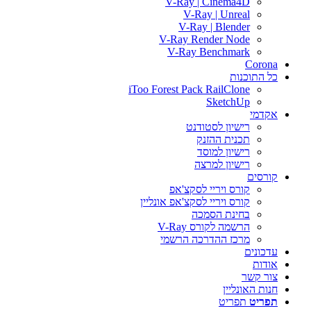
V-Ray | Cinema4D
V-Ray | Unreal
V-Ray | Blender
V-Ray Render Node
V-Ray Benchmark
Corona
כל התוכנות
iToo Forest Pack RailClone
SketchUp
אקדמי
רישיון לסטודנט
תכנית ההזנק
רישיון למוסד
רישיון למרצה
קורסים
קורס ויריי לסקצ'אפ
קורס ויריי לסקצ'אפ אונליין
בחינת הסמכה
הרשמה לקורס V-Ray
מרכז ההדרכה הרשמי
עדכונים
אודות
צור קשר
חנות האונליין
תפריט
תפריט