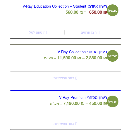
רישיון אקדמי V-Ray Education Collection – Student
מבצע!
המחיר
המחיר
560.00
₪
650.00
₪
המקורי
הנוכחי
היה:
הוא:
560.00 ₪.
650.00 ₪.
הצג פרטים
הוספה לסל
רישיון מסחרי V-Ray Collection
מבצע!
טווח
11,590.00
₪
–
2,880.00
₪
+ מע"מ
מחירים:
עד
בחר אפשרויות
רישיון מסחרי V-Ray Premium
מבצע!
טווח
7,190.00
₪
–
450.00
₪
+ מע"מ
מחירים:
עד
בחר אפשרויות