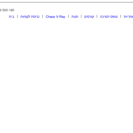
1-599-500-180 © כל הזכויות שמורות | d
חריות
טופס תמיכה
קורסים
חנות
Chaos V-Ray
כניסת לקוחות
בית