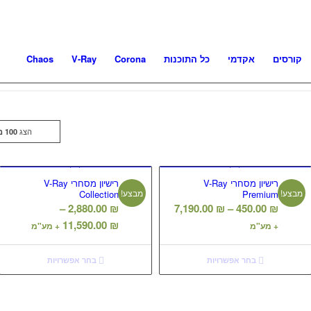
קורסים
אקדמי
כל התוכנות
Corona
V-Ray
Chaos
הצג
100 מוצרים לעמוד
רישיון מסחרי V-Ray
רישיון מסחרי V-Ray
מבצע!
מבצע!
Collection
Premium
טווח
–
2,880.00
₪
7,190.00
₪
–
450.00
₪
מחירים:
טווח
11,590.00
₪
+ מע"מ
+ מע"מ
מחירים:
עד
בחר אפשרויות
בחר אפשרויות
עד