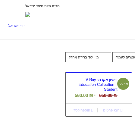
מבית תלת מימד ישראל
ISRAEL3D
מיין לפי
ברירת מחדל
רישיון אקדמי V-Ray
מבצע!
Education Collection –
Student
המחיר
המחיר
560.00
₪
650.00
₪
המקורי
הנוכחי
היה:
הוא:
הצג פרטים
הוספה לסל
560.00 ₪.
650.00 ₪.