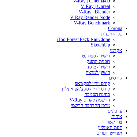
V-Ray | Cinema4D
V-Ray | Unreal
V-Ray | Blender
V-Ray Render Node
V-Ray Benchmark
Corona
כל התוכנות
iToo Forest Pack RailClone
SketchUp
אקדמי
רישיון לסטודנט
תכנית ההזנק
רישיון למוסד
רישיון למרצה
קורסים
קורס ויריי לסקצ'אפ
קורס ויריי לסקצ'אפ אונליין
בחינת הסמכה
הרשמה לקורס V-Ray
מרכז ההדרכה הרשמי
עדכונים
אודות
צור קשר
חנות האונליין
תפריט
תפריט