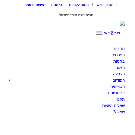
חשבון חדש
כניסת לקוחות
הזמנות
איפוס סיסמה
מבית תלת מימד ישראל
ISRAEL3D
תחרות
הפרסים
בחסות
הגשה
הצבעה
הפודיום
השופטים
קריטריונים
תקנון
שאלות נפוצות
שאלה?
תחרות הדמיה
V-Ray for 3ds Max