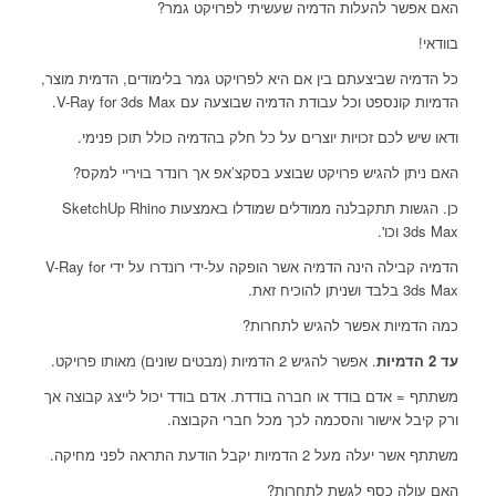
האם אפשר להעלות הדמיה שעשיתי לפרויקט גמר?
בוודאי!
כל הדמיה שביצעתם בין אם היא לפרויקט גמר בלימודים, הדמית מוצר,
הדמיות קונספט וכל עבודת הדמיה שבוצעה עם V-Ray for 3ds Max.
ודאו שיש לכם זכויות יוצרים על כל חלק בהדמיה כולל תוכן פנימי.
האם ניתן להגיש פרויקט שבוצע בסקצ’אפ אך רונדר בויריי למקס?
כן. הגשות תתקבלנה ממודלים שמודלו באמצעות SketchUp Rhino
3ds Max וכו'.
הדמיה קבילה הינה הדמיה אשר הופקה על-ידי רונדרו על ידי V-Ray for
3ds Max בלבד ושניתן להוכיח זאת.
כמה הדמיות אפשר להגיש לתחרות?
עד 2 הדמיות
. אפשר להגיש 2 הדמיות (מבטים שונים) מאותו פרויקט.
משתתף = אדם בודד או חברה בודדת. אדם בודד יכול לייצג קבוצה אך
ורק קיבל אישור והסכמה לכך מכל חברי הקבוצה.
משתתף אשר יעלה מעל 2 הדמיות יקבל הודעת התראה לפני מחיקה.
האם עולה כסף לגשת לתחרות?