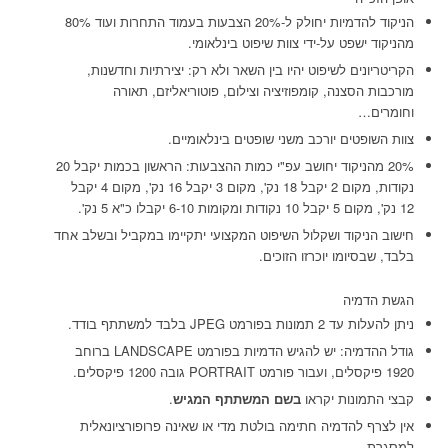
הניקוד להדמיות יחולק ל-20% הצבעות בעמוד התחרות ועוד 80%
מהניקוד ישפט על-ידי צוות שיפוט בינלאומי.
הקריטריונים לשיפוט יהיו בין השאר ולא רק: יצירתיות וחדשנות,
מורכבות הסצנה, קומפוזיציה וצילום, פוטוריאליזם, תאורה
וחומרים…
צוות השופטים יורכב משני שופטים בינלאומיים.
20% מהניקוד יחושב עפ"י כמות ההצבעות: הראשון בכמות יקבל 20
נקודות, מקום 2 יקבל 18 נק', מקום 3 יקבל 16 נק', מקום 4 יקבל
12 נק', מקום 5 יקבל 10 נקודות ומקומות 6-10 יקבלו כ"א 5 נק'.
חישוב הניקוד ושקלול השיפוט המקצועי יתקיימו במקביל ובשלב אחד
בלבד, שבסיומו יוכרזו הזוכים.
הגשת הדמיה
ניתן להעלות עד 2 תמונות בפורמט JPEG בלבד למשתתף בודד.
גודל ההדמיה: יש להגיש הדמיות בפורמט LANDSCAPE ברוחב
1920 פיקסלים, ועבור פורמט PORTRAIT גובה 1200 פיקסלים.
קבצי התמונות יקראו
בשם המשתתף המגיש
.
אין לצרף להדמיה חתימה בולטת מדי או שאינה פרופורציונאלית
למסגרת.