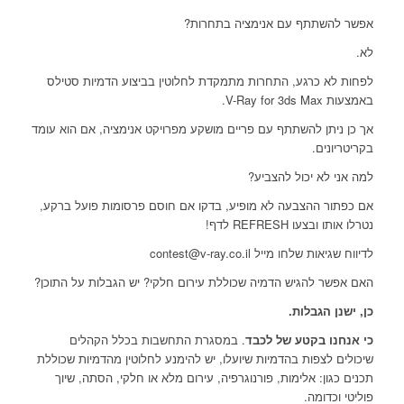
אפשר להשתתף עם אנימציה בתחרות?
לא.
לפחות לא כרגע, התחרות מתמקדת לחלוטין בביצוע הדמיות סטילס
באמצעות V-Ray for 3ds Max.
אך כן ניתן להשתתף עם פריים מושקע מפרויקט אנימציה, אם הוא עומד
בקריטריונים.
למה אני לא יכול להצביע?
אם כפתור ההצבעה לא מופיע, בדקו אם חוסם פרסומות פועל ברקע,
נטרלו אותו ובצעו REFRESH לדף!
לדיווח שגיאות שלחו מייל contest@v-ray.co.il
האם אפשר להגיש הדמיה שכוללת עירום חלקי? יש הגבלות על התוכן?
כן, ישנן הגבלות.
כי אנחנו בקטע של לכבד
. במסגרת התחשבות בכלל הקהלים
שיכולים לצפות בהדמיות שיועלו, יש להימנע לחלוטין מהדמיות שכוללת
תכנים כגון: אלימות, פורנוגרפיה, עירום מלא או חלקי, הסתה, שיוך
פוליטי וכדומה.