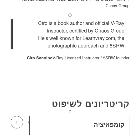
Chaos Group
Ciro is a book author and official V-Ray
instructor, certified by Chaos Group
He's well known for Learnvray.com, the
photographic approach and 5SRW
Ciro Sannino
V-Ray Licensed Instructor / 5SRW founder
קריטריונים לשיפוט
1
2
3
4
5
6
7
1
קומפוזיציה