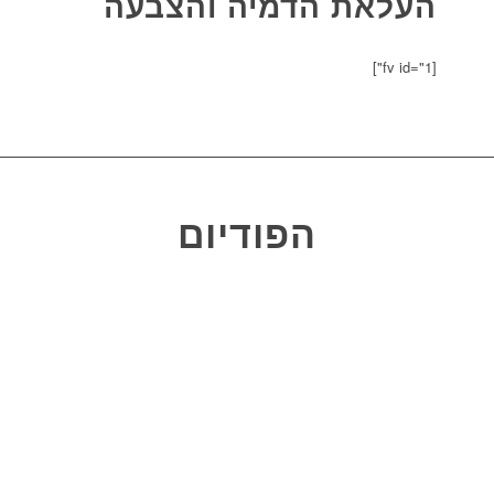
העלאת הדמיה והצבעה
[fv id="1"]
הפודיום
מקום ראשון
#17 עודד אראל