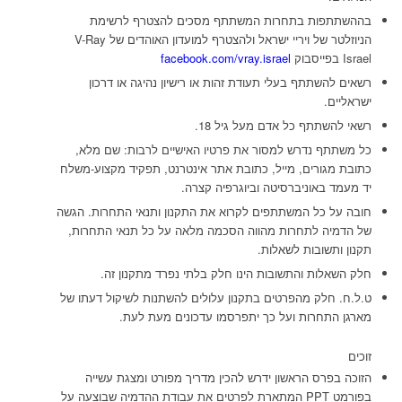
בההשתתפות בתחרות המשתתף מסכים להצטרף לרשימת
הניוזלטר של ויריי ישראל ולהצטרף למועדון האוהדים של V-Ray
Israel בפייסבוק
facebook.com/vray.israel
רשאים להשתתף בעלי תעודת זהות או רישיון נהיגה או דרכון
ישראליים.
רשאי להשתתף כל אדם מעל גיל 18.
כל משתתף נדרש למסור את פרטיו האישיים לרבות: שם מלא,
כתובת מגורים, מייל, כתובת אתר אינטרנט, תפקיד מקצוע-משלח
יד מעמד באוניברסיטה וביוגרפיה קצרה.
חובה על כל המשתתפים לקרוא את התקנון ותנאי התחרות. הגשה
של הדמיה לתחרות מהווה הסכמה מלאה על כל תנאי התחרות,
תקנון ותשובות לשאלות.
חלק השאלות והתשובות הינו חלק בלתי נפרד מתקנון זה.
ט.ל.ח. חלק מהפרטים בתקנון עלולים להשתנות לשיקול דעתו של
מארגן התחרות ועל כך יתפרסמו עדכונים מעת לעת.
זוכים
הזוכה בפרס הראשון ידרש להכין מדריך מפורט ומצגת עשייה
בפורמט PPT המתארת לפרטים את עבודת ההדמיה שבוצעה על