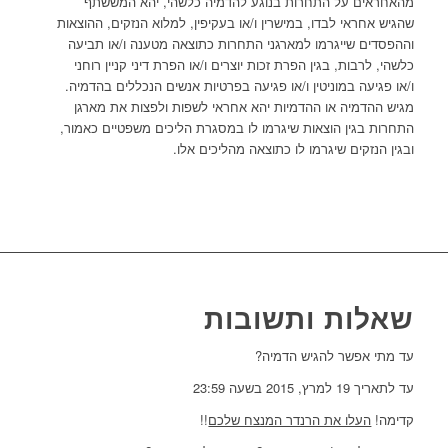
מהאחראים על התחרות בנוגע להדמיה כלשהי, יהא המששתף
שהגיש אחראי לבדו, במישרין ו/או בעקיפין, למלוא הנזקים, ההוצאות
וההפסדים שייגרמו למארגני התחרות כתוצאה מטענה ו/או תביעה
כלשהי, לרבות, בגין הפרת זכות יוצרים ו/או הפרת דיני קניין רוחני
ו/או פגיעה במוניטין ו/או פגיעה בפרטיות אנשים הנכללים בהדמיה.
מגיש ההדמיה או ההדמיות יהא אחראי לשפות ולפצות את מארגן
התחרות בגין הוצאות שיגרמו לו במסגרת הליכים משפטיים כאמור,
ובגין הנזקים שיגרמו לו כתוצאה מהליכים אלו.
שאלות ותשובות
עד מתי אפשר להגיש הדמיה?
עד לתאריך 19 למרץ, 2015 בשעה 23:59
קדימה!
העלו את הרנדר המנצח שלכם
!!