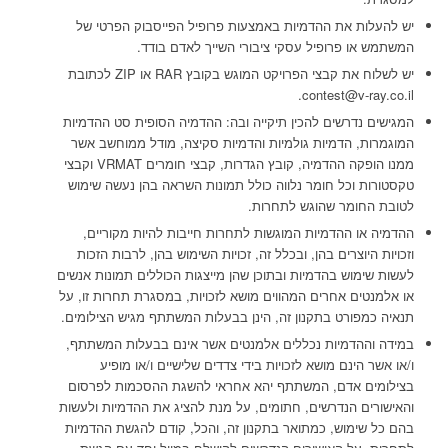
יש להעלות את ההדמיות באמצעות פרופיל הפייסבוק הפרטי של
המשתמש או פרופיל עסקי ציבורי השייך לאדם בודד.
יש לשלוח את קבצי הפרויקט המוגש בקובץ RAR או ZIP לכתובת
contest@v-ray.co.il.
המגישים נדרשים להכין תיקייה ובה: ההדמיה הסופית סט ההדמיות
המוגמרות, הדמיות גולמיות והדמיות סקיצה, מודל ממוחשב אשר
ממנו הופקה ההדמיה, קובץ הגדרות, קבצי חומרים VRMAT וקבצי
טקסטורות וכל חומר נלווה כולל תמונות השראה בהן נעשה שימוש
לטובת החומר שהוגש לתחרות.
ההדמיה או ההדמיות המוגשות לתחרות חייבות להיות מקוריים,
וזכויות היוצרים בהן, ובכלל זה, זכויות השימוש בהן, לרבות הזכות
לעשות שימוש בהדמיות ובתוכן שהן מייצגות הכוללים תמונות אנשים
או אלמנטים אחרים המהווים מושא לזכויות, במסגרת תחרות זו, על
תנאיה כמפורט בתקנון זה, הינן בבעלות המשתתף מגיש הצילומים.
במידה וההדמיות נכללים אלמנטים אשר אינם בבעלות המשתתף,
ו/או אשר הינם מושא לזכויות בידי צדדים שלישיים ו/או מופיע
בצילומים אדם, המשתתף יהא אחראי להשגת ההסכמות לפרסום
והאישורים הנדרשים, חתומים, על מנת להציג את ההדמיות ולעשות
בהם כל שימוש, כמתואר בתקנון זה, והכל, קודם להגשת ההדמיות