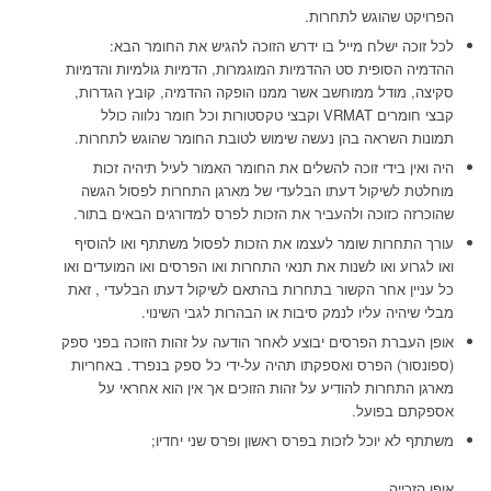
הפרויקט שהוגש לתחרות.
לכל זוכה ישלח מייל בו ידרש הזוכה להגיש את החומר הבא:
ההדמיה הסופית סט ההדמיות המוגמרות, הדמיות גולמיות והדמיות
סקיצה, מודל ממוחשב אשר ממנו הופקה ההדמיה, קובץ הגדרות,
קבצי חומרים VRMAT וקבצי טקסטורות וכל חומר נלווה כולל
תמונות השראה בהן נעשה שימוש לטובת החומר שהוגש לתחרות.
היה ואין בידי זוכה להשלים את החומר האמור לעיל תיהיה זכות
מוחלטת לשיקול דעתו הבלעדי של מארגן התחרות לפסול הגשה
שהוכרזה כזוכה ולהעביר את הזכות לפרס למדורגים הבאים בתור.
עורך התחרות שומר לעצמו את הזכות לפסול משתתף ואו להוסיף
ואו לגרוע ואו לשנות את תנאי התחרות ואו הפרסים ואו המועדים ואו
כל עניין אחר הקשור בתחרות בהתאם לשיקול דעתו הבלעדי , זאת
מבלי שיהיה עליו לנמק סיבות או הבהרות לגבי השינוי.
אופן העברת הפרסים יבוצע לאחר הודעה על זהות הזוכה בפני ספק
(ספונסור) הפרס ואספקתו תהיה על-ידי כל ספק בנפרד. באחריות
מארגן התחרות להודיע על זהות הזוכים אך אין הוא אחראי על
אספקתם בפועל.
משתתף לא יוכל לזכות בפרס ראשון ופרס שני יחדיו;
אופן הזכייה