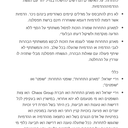
לתחרות. על האישורים הנדרשים להישלח במייל יחד עם הגשת
ההדמיהההדמיות.
לא ניתן להתבסס על מודלים קיימים כשהדימיון בינהם ניכר. הדמיות
אשר דומות להדמיות דוגמא ששוחררו חינם ברשת תפסלנה.
למארגן התחרות שמורה הזכות לפסול משתתף על הסף ללא
הודעה מוקדמת ולשיקול דעתו הבלעדי.
מארגן התחרות שומר לעצמו את הזכות לבקש ממשתתף הבהרות
לגבי ההדמיה או ההדמיות שהעלה בכל שלב. היה והמשתתף לא
שיתף פעולה עם שאלות הבהרה, הגשותיו תפסלנה מבלי שתהיה לו
עוררין על ההחלטה.
כללי
ויריי ישראל: "מארגן התחרות"; שופטי התחרות: "שופט" ואו
"שופטים";
ויריי ישראל ו/או מארגן התחרות ו/או חברת Chaos Group ו/או צוות
השופטים ו/או מי מטעמם לא יהא אחראי, במישרין ו/או בעקיפין לכל
דרישות ו/או טענות ו/או תביעות, בין היתר בשל הפרת דיני זכויות
יוצרים ו/או פגיעה בזכויות קניין רוחני ו/או פגיעה במוניטין ו/או
בפרטיות של אדם הנגרם בשל ו/או כתוצאה מההדמיה או ההדמיות
שהוגשו לתחרות. ככל שתעלה טענה ו/או דרישה ו/או תביעה כלפי מי