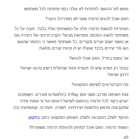
ממש לא! ההגשה לתחרות לא עולה כסף ופתוחה לכל משתמש.
האם אוכל להגיש הדמיה שאני לא האדריכל היוצר?
האחריות להגשת הדמיה חלה על המשתתף ועליו בלבד. חובה על כל
משתתף להשיג הסכמה מפורשת מבעלי הקניין הרוחני של היצירה אם
או כאשר ישנם יוצרים מקוריים. כל משתתף מאשר כי החומר שהוגש
הוא פרי יצירתו בלבד ושעליו יש לו זכויות יוצרים מלאות.
אני נמצא בחו"ל. האם אוכל להגיש?
בטח! רק תוודא שיש לך תעודת זהות ישראלית רישיון נהיגה ישראלי
דרכון ישראלי.
מה הקריטריונים לשיפוט המקצועי?
צוות השיפוט מורכב משני אמן V-Ray בינלאומיים מוכרים. השופטים
יעניקו ניקוד לכל הדמיה בהתאם לשיקול דעתם ועל פי אמות מידה
שתקבענה מראש (חדשנות ויצירתיות, תאורה, חומרים, קומפוזיציה וכו').
הניקוד לשלב ההצבעה ולשלב השיפוט המקצועי כתוב
בתקנון
.
הגשתי הדמיה. האם אוכל למחוק ולהעלות הדמיה משופרת?
לא.